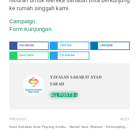
hiburan untuk Mereka sahabat bisa berkunjung
ke rumah singgah kami.
Campaign.
Form Kunjungan.
FACEBOOK
TWITTER
LINKEDIN
WHATSAPP
TELEGRAM
YAYASAN SAHABAT AYAH
SARAH
ALL POSTS »
PREVIOUS
NEXT
Kado Kebaikan Anak Pejuang Sembuh Bersama Beby Tsabina
Mamah Nara, Relawan : Pendampingan Pasien Baru di RSCM