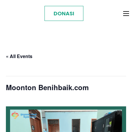
DONASI
« All Events
This event has passed.
Moonton Benihbaik.com
Maret 13
-
Maret 14