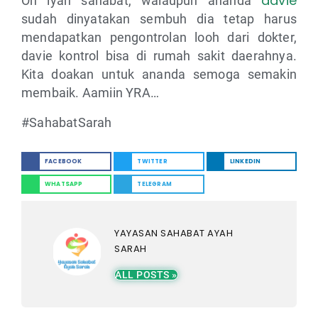
davie
Oh iyah sahabat, walaupun ananda
sudah dinyatakan sembuh dia tetap harus
mendapatkan pengontrolan looh dari dokter,
davie kontrol bisa di rumah sakit daerahnya.
Kita doakan untuk ananda semoga semakin
membaik. Aamiin YRA…
#SahabatSarah
FACEBOOK
TWITTER
LINKEDIN
WHATSAPP
TELEGRAM
YAYASAN SAHABAT AYAH
SARAH
ALL POSTS »