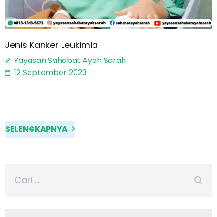
Jenis Kanker Leukimia
Yayasan Sahabat Ayah Sarah
12 September 2023
Secara umum leukimia terbagi menjadi dua jenis utama,
yaitu leukimia akut (acute leukemia) dan leukimia kronis
(chronic leukemia).
SELENGKAPNYA
Cari
untuk: