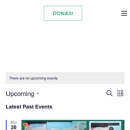
DONASI
Acara Ulang Tahun
There are no upcoming events.
Events
Even
Upcoming
Search
Search
List
Vie
Select
and
Nav
Latest Past Events
date.
Views
Navigat
AGU
28