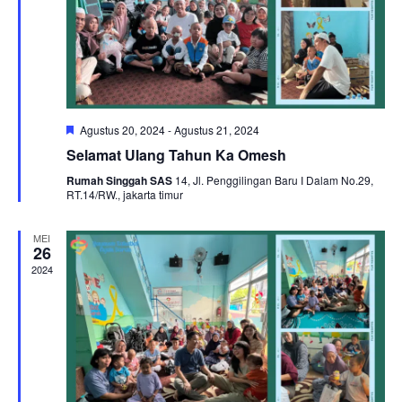
Featured
Agustus 20, 2024
-
Agustus 21, 2024
Selamat Ulang Tahun Ka Omesh
Rumah Singgah SAS
14, Jl. Penggilingan Baru I Dalam No.29,
RT.14/RW., jakarta timur
MEI
26
2024