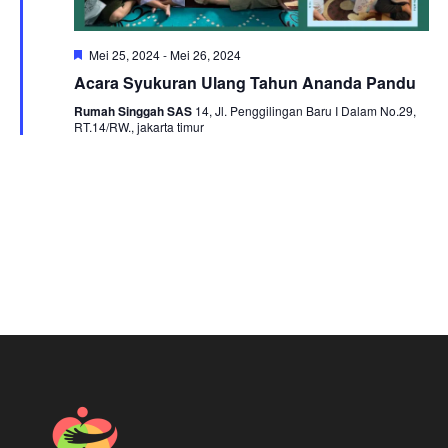
Featured
Mei 25, 2024
-
Mei 26, 2024
Acara Syukuran Ulang Tahun Ananda Pandu
Rumah Singgah SAS
14, Jl. Penggilingan Baru I Dalam No.29,
RT.14/RW., jakarta timur