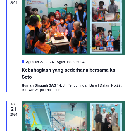
2024
Featured
Agustus 27, 2024
-
Agustus 28, 2024
Kebahagiaan yang sederhana bersama ka
Seto
Rumah Singgah SAS
14, Jl. Penggilingan Baru I Dalam No.29,
RT.14/RW., jakarta timur
AGU
21
2024