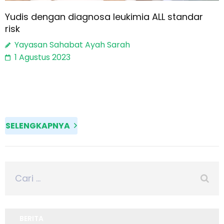
Yudis dengan diagnosa leukimia ALL standar
risk
Yayasan Sahabat Ayah Sarah
1 Agustus 2023
yudis ini sangat menyukai mewarnai,dia akan selalu senang
bila ada buku mewarnai kesenangan nya ini membuat dia
sudah mengenal berbagai warna, dan sangat antusias bila
ada kesempatan untuk mewarnai.
SELENGKAPNYA
Cari
untuk:
BERITA