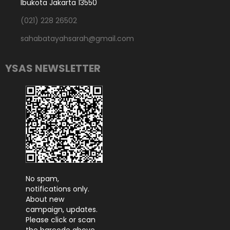
Ibukota Jakarta 13550
(021) 228 26502
sahabatayahsarah@gmail.com
YSAS NEWSLETTER
No spam,
notifications only.
About new
campaign, updates.
Please click or scan