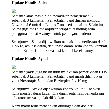
Update Kondisi Salma
sehari bisa berkali-kali.
Namun karena waktu itu terhalang biaya, mereka terpaksa
menghentikan pengobatan. Selama 1 tahun berhenti pengobatan,
Saat ini Salma masih rutin melakukan pemeriksaan GDS
mereka lebih sering mengalami kejang.
sebanyak 3 kali sehari. Pengobatan yang dijalani meliputi
Novorapid 6 unit dan Lantus 7 unit setiap malam. Selain itu,
Salma juga masih melanjutkan terapi cuci hidung serta
penggunaan obat Avamys untuk penanganan adenoid.
Mereka tiba-tiba drop tiap 10 menit sekali. Bahkan dulu pernah
kejang dari Maghrib sampai Subuh dan tidak dibawa ke RS karena
Selanjutnya, Salma dijadwalkan menjalani pemeriksaan darah
tidak ada biaya. Akhirnya mereka dibantu keluarga sampai tetangga,
HbA1c, amilase darah, dan lipase darah, serta kontrol kembali
sebelum berakibat fatal.
ke Poli Endokrin untuk evaluasi kondisi kesehatannya.
Setelah kejadian itu, akhirnya tahun 2021 pak Ayi dan ibu Siska
Update Kondisi Syakia
memutuskan untuk melanjutkan pengobatan anak-anak mereka.
Walau mereka harus mengorbankan segalanya bahkan sampai
menjual motor satu-satunya yang digunakan untuk bekerja.
Saat ini Syakia juga masih rutin melakukan pemeriksaan GDS
sebanyak 3 kali sehari. Pengobatan yang masih dilanjutkan
"Anak-anak kami harus sembuh, kami akan terus berjuang dan
yaitu Novorapid 5 unit dan Enzimplex 3 x 10 mg.
akan berkorban apapun demi kesembuhan mereka”
-Ujar ibunya
sambil menangis.
Selanjutnya, Syakia dijadwalkan kontrol ke Poli Endokrin
guna mengevaluasi kadar gula darah serta hasil pemeriksaan
laboratorium yang telah dilakukan.
Dari RS. Hasan Sadikin dirujuk ke RSCM dan Kembali menjalani
Kami masih terus menantikan dukungan dan doa dari