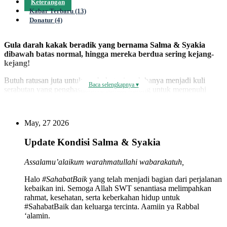
Keterangan
Kabar Terbaru (13)
Donatur (4)
Gula darah kakak beradik yang bernama Salma & Syakia
dibawah batas normal, hingga mereka berdua sering kejang-
kejang!
Butuh ratusan juta untuk sembuh, tapi ayah hanya menjadi kuli
Baca selengkapnya ▾
serabutan yang penghasilannya sangat kurang untuk memenuhi
pengobatan kedua anaknya. Sedangkan ibunya hanyalah ibu rumah
tangga yang tidak bekerja demi jaga kedua anaknya.
May, 27 2026
Update Kondisi Salma & Syakia
Salma Apta Putri (3,6 tahun) dan Syakia Apta Putri (1,9 tahun)
putri-putri dari bapak Ayi dan Ibu Siska, Kakak beradik ini terlahir
dalam kondisi gula darah yang rendah. Setelah menjalani
Assalamu’alaikum warahmatullahi wabarakatuh,
pemeriksaan ternyata Salma dan Syakia menderita Hipoglikemia.
Halo
#SahabatBaik
yang telah menjadi bagian dari perjalanan
Awalnya mereka mendapatkan penanganan yang salah, mereka
kebaikan ini. Semoga Allah SWT senantiasa melimpahkan
selalu diberi gula agar gula darah mereka naik padahal seharusnya
rahmat, kesehatan, serta keberkahan hidup untuk
tidak boleh dengan penanganan seperti itu, karena terlalu banyak
#SahabatBaik dan keluarga tercinta. Aamiin ya Rabbal
gula yang mereka konsumsi membuat berat badan Salma dan Syakia
‘alamin.
berlebih (obesitas). Selain itu mereka sering mengalami kejang