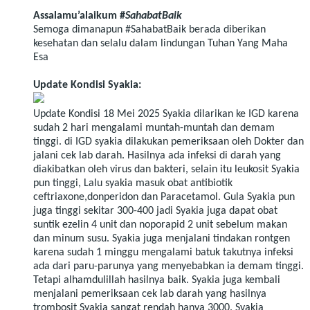
Assalamu’alaikum #
SahabatBaik
Semoga dimanapun #SahabatBaik berada diberikan
kesehatan dan selalu dalam lindungan Tuhan Yang Maha
Esa
Update Kondisi Syakia:
Update Kondisi 18 Mei 2025
Syakia dilarikan ke IGD karena
sudah 2 hari mengalami muntah-muntah dan demam
tinggi. di IGD syakia dilakukan pemeriksaan oleh Dokter dan
jalani cek lab darah. Hasilnya ada infeksi di darah yang
diakibatkan oleh virus dan bakteri, selain itu leukosit Syakia
pun tinggi, Lalu syakia masuk obat antibiotik
ceftriaxone,donperidon dan Paracetamol.
Gula Syakia pun
juga tinggi sekitar 300-400 jadi Syakia juga dapat obat
suntik ezelin 4 unit dan noporapid 2 unit sebelum makan
dan minum susu. Syakia juga menjalani tindakan rontgen
karena sudah 1 minggu mengalami batuk takutnya infeksi
ada dari paru-parunya yang menyebabkan ia demam tinggi.
Tetapi alhamdulillah hasilnya baik. Syakia juga kembali
menjalani pemeriksaan cek lab darah yang hasilnya
trombosit Syakia sangat rendah hanya 3000. Syakia