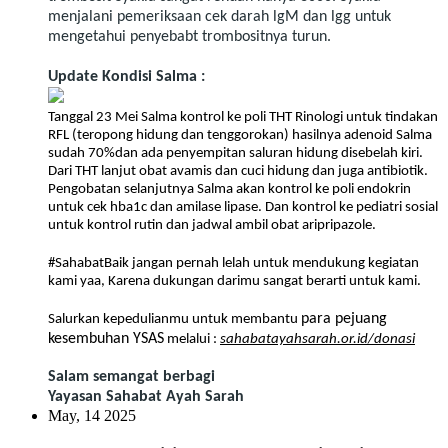
menjalani pemeriksaan cek darah lgM dan lgg untuk
mengetahui penyebabt trombositnya turun.
Update Kondisi Salma :
Tanggal 23 Mei Salma kontrol ke poli THT Rinologi untuk tindakan
RFL (teropong hidung dan tenggorokan)
hasilnya adenoid Salma
sudah 70%dan ada penyempitan saluran hidung disebelah kiri.
Dari THT lanjut obat avamis dan cuci hidung dan juga antibiotik.
Pengobatan selanjutnya Salma akan kontrol ke poli endokrin
untuk cek hba1c dan amilase lipase. Dan kontrol ke pediatri sosial
untuk kontrol rutin dan jadwal ambil obat aripripazole.
#SahabatBaik jangan pernah lelah untuk mendukung kegiatan
kami yaa, Karena dukungan darimu sangat berarti untuk kami.
para pejuang
Salurkan kepedulianmu untuk membantu
kesembuhan YSAS
melalui :
sahabatayahsarah.or.id/donasi
Salam semangat berbagi
Yayasan Sahabat Ayah Sarah
May, 14 2025