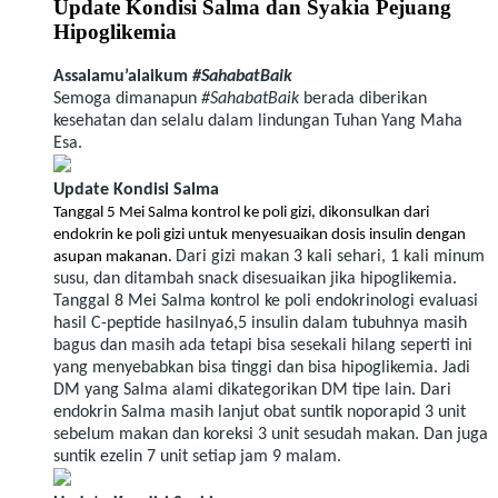
Update Kondisi Salma dan Syakia Pejuang
Hipoglikemia
Assalamu’alaikum
#
SahabatBaik
Semoga dimanapun
#SahabatBaik
berada diberikan
kesehatan dan selalu dalam lindungan Tuhan Yang Maha
Esa.
Update Kondisi Salma
Tanggal 5 Mei Salma kontrol ke poli gizi, dikonsulkan dari
endokrin ke poli gizi untuk menyesuaikan dosis insulin dengan
Dari gizi makan 3 kali sehari, 1 kali minum
asupan makanan.
susu, dan ditambah snack disesuaikan jika hipoglikemia.
Tanggal 8 Mei Salma kontrol ke poli endokrinologi evaluasi
hasil C-peptide hasilnya6,5 insulin dalam tubuhnya masih
bagus dan masih ada tetapi bisa sesekali hilang seperti ini
yang menyebabkan bisa tinggi dan bisa hipoglikemia. Jadi
DM yang Salma alami dikategorikan DM tipe lain. Dari
endokrin Salma masih lanjut obat suntik noporapid 3 unit
sebelum makan dan koreksi 3 unit sesudah makan. Dan juga
suntik ezelin 7 unit setiap jam 9 malam.