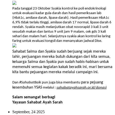
Pada tanggal 23 Oktober Syakia kontrol ke poli endokrinologi
untuk evaluasi kadar gula darah dan hasil pemeriksaan lab
(HbA1c, amilase darah, lipase darah). Hasil pemeriksaan HbA1c
6,9% tidak terlalu tinggi, amilase darah 17 normal, lipase darah 6
rendah. Syakia masih melanjutkan obat novorapid 3 kali 3 unit
sesudah makan dan lantus 9 unit jam 9 malam, cek gds 3 kali
sehari dan malam hari. Selanjutnya syakia akan kontrol ke laring
faring untuk evaluasi tongsil dan menanyakan jadwal Dise.
Sahabat Salma dan Syakia sudah berjuang sejak mereka
lahir, perjuangan mereka butuh dukungan dari kita semua,
keluarga Salma dan Syakia pun sudah habis-habisan untuk
memenuhi semua kegiatan kakak beradik ini, mari bersama
kita bantu pejuangan mereka melalui campaign ini.
para pejuang
Dan
#SahabatBaik
pun juga bisa membantu
kesembuhan YSAS
melalui :
sahabatayahsarah.or.id/donasi
Salam semangat berbagi
Yayasan Sahabat Ayah Sarah
September, 24 2025