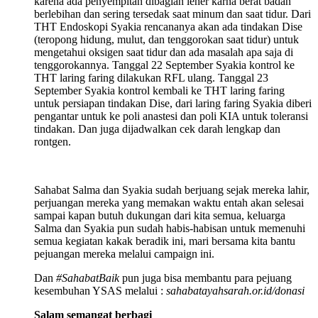
karena ada penyempitan dibagian leher karna berat badan
berlebihan dan sering tersedak saat minum dan saat tidur. Dari
THT Endoskopi Syakia rencananya akan ada tindakan Dise
(teropong hidung, mulut, dan tenggorokan saat tidur) untuk
mengetahui oksigen saat tidur dan ada masalah apa saja di
tenggorokannya. Tanggal 22 September Syakia kontrol ke
THT laring faring dilakukan RFL ulang. Tanggal 23
September Syakia kontrol kembali ke THT laring faring
untuk persiapan tindakan Dise, dari laring faring Syakia diberi
pengantar untuk ke poli anastesi dan poli KIA untuk toleransi
tindakan. Dan juga dijadwalkan cek darah lengkap dan
rontgen.
Sahabat Salma dan Syakia sudah berjuang sejak mereka lahir,
perjuangan mereka yang memakan waktu entah akan selesai
sampai kapan butuh dukungan dari kita semua, keluarga
Salma dan Syakia pun sudah habis-habisan untuk memenuhi
semua kegiatan kakak beradik ini, mari bersama kita bantu
pejuangan mereka melalui campaign ini.
Dan
#SahabatBaik
pun juga bisa membantu para pejuang
kesembuhan YSAS melalui :
sahabatayahsarah.or.id/donasi
Salam semangat berbagi