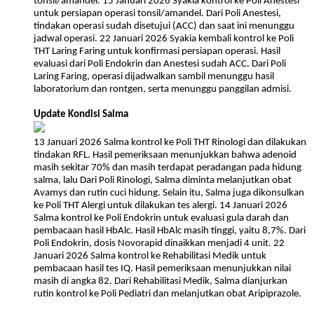
tonsil/amandel. 15 Januari 2026 Syakia kontrol ke Poli Anestesi
untuk persiapan operasi tonsil/amandel. Dari Poli Anestesi,
tindakan operasi sudah disetujui (ACC) dan saat ini menunggu
jadwal operasi. 22 Januari 2026 Syakia kembali kontrol ke Poli
THT Laring Faring untuk konfirmasi persiapan operasi. Hasil
evaluasi dari Poli Endokrin dan Anestesi sudah ACC. Dari Poli
Laring Faring, operasi dijadwalkan sambil menunggu hasil
laboratorium dan rontgen, serta menunggu panggilan admisi.
Update Kondisi Salma
13 Januari 2026 Salma kontrol ke Poli THT Rinologi dan dilakukan
tindakan RFL. Hasil pemeriksaan menunjukkan bahwa adenoid
masih sekitar 70% dan masih terdapat peradangan pada hidung
salma, lalu Dari Poli Rinologi, Salma diminta melanjutkan obat
Avamys dan rutin cuci hidung. Selain itu, Salma juga dikonsulkan
ke Poli THT Alergi untuk dilakukan tes alergi. 14 Januari 2026
Salma kontrol ke Poli Endokrin untuk evaluasi gula darah dan
pembacaan hasil HbAlc. Hasil HbAlc masih tinggi, yaitu 8,7%. Dari
Poli Endokrin, dosis Novorapid dinaikkan menjadi 4 unit. 22
Januari 2026 Salma kontrol ke Rehabilitasi Medik untuk
pembacaan hasil tes IQ. Hasil pemeriksaan menunjukkan nilai
masih di angka 82. Dari Rehabilitasi Medik, Salma dianjurkan
rutin kontrol ke Poli Pediatri dan melanjutkan obat Aripiprazole.