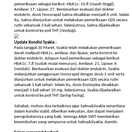
pemeriksaan sebagai berikut: HbA1c: 10,8 (masih tinggi),
Amilase: 17, Lipase: 27. Berdasarkan evaluasi dari dokter
endokrin, dosis Novorapid Salma dinaikkan menjadi 6 unit. Selain
Sahabat, untuk memenuhi kebutuhan Salma dan Syakia tentunya
itu, Salma dianjurkan untuk melakukan pemeriksaan GDS secara
orang tuanya tidak bisa sendiri. Melalui campaign ini, mereka
rutin sebanyak 3 kali sehari. Selanjutnya, Salma dijadwalkan
berharap ada banyak orang-orang yang akan membantu perjuangan
untuk kontrol ke poli THT (rinologi).
Salma dan Syakia sembuh dari Hipoglikemia yang dideritanya.
Yuk, bantu Salma dan Syakia supaya bisa sembuh kembali. Berikan
Update Kondisi Syakia :
bantuan terbaik yang kamu punya untuk membangkitkan semangat
Pada tanggal 30 Maret, Syakia telah melakukan pemeriksaan
mereka, dengan cara :
darah meliputi HbA1c, amilase, dan lipase, serta kontrol ke
dokter endokrin. Adapun hasil pemeriksaan sebagai berikut:
1. Klik tombol
“DONASI SEKARANG”
HbA1c: 7,8 (sudah mulai menurun), Amilase: 21, Lipase: 6
(rendah). Berdasarkan evaluasi dari dokter endokrin, Syakia
2. Masukkan nominal donasi
melanjutkan penggunaan Novorapid dengan dosis 5 unit serta
dianjurkan untuk melakukan pemeriksaan GDS secara rutin
3. Pilih metode pembayaran GO-PAY, DANA, ShopeePay, OVO,
sebanyak 3 kali sehari. Selain itu, dosis Enzimplex dinaikkan
LinkAja, Mandiri Virtual Account, BCA Virtual Account, atau
menjadi 3 kali sehari 10 mg. Selanjutnya, Syakia dijadwalkan
transfer Bank (transfer bank BNI, Mandiri, BCA, BRI atau kartu
untuk kontrol ke poli THT (laring-faring).
kredit) dan transfer ke no. rekening yang tertera.
Sahabat, mohon doa terbaiknya agar Salma&Syakia senantiasa
Bagi sahabat selain mendoakan dan berdonasi, sahabat juga bisa
dalam kondisi stabil, diberikan kekuatan, dan dapat menjalani
membagian campaign ini looh, agar lebih banyak lagi yang turut
perngobatannya yang baik. Semoga Allah SWT memberikan
membantu pejuang kesembuhan.
kesembuhan yang sempurna untuk Salma&Syakia. Aamiin.
Terimakasih banyak #SahabatBaik