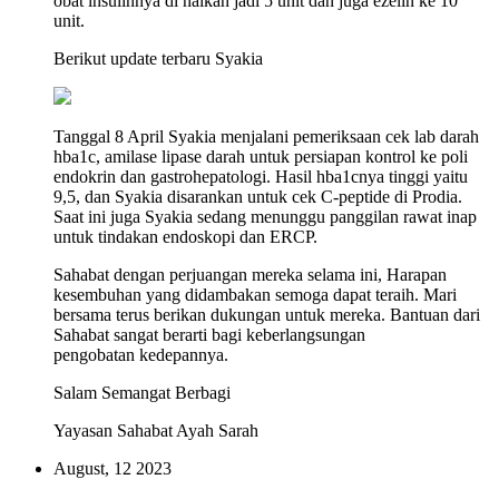
obat insulinnya di naikan jadi 5 unit dan juga ezelin ke 10
unit.
Berikut update terbaru Syakia
Tanggal 8 April Syakia menjalani pemeriksaan cek lab darah
hba1c, amilase lipase darah untuk persiapan kontrol ke poli
endokrin dan gastrohepatologi. Hasil hba1cnya tinggi yaitu
9,5, dan Syakia disarankan untuk cek C-peptide di Prodia.
Saat ini juga Syakia sedang menunggu panggilan rawat inap
untuk tindakan endoskopi dan ERCP.
Sahabat dengan perjuangan mereka selama ini, Harapan
kesembuhan yang didambakan semoga dapat teraih. Mari
bersama terus berikan dukungan untuk mereka. Bantuan dari
Sahabat sangat berarti bagi keberlangsungan
pengobatan kedepannya.
Salam Semangat Berbagi
Yayasan Sahabat Ayah Sarah
August, 12 2023