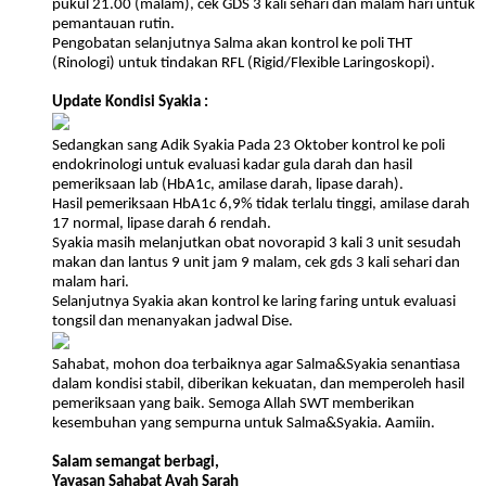
pukul 21.00 (malam), cek GDS 3 kali sehari dan malam hari untuk
pemantauan rutin.
Pengobatan selanjutnya Salma akan kontrol ke poli THT
(Rinologi) untuk tindakan RFL (Rigid/Flexible Laringoskopi).
Update Kondisi Syakia :
Sedangkan sang Adik Syakia Pada 23 Oktober kontrol ke poli
endokrinologi untuk evaluasi kadar gula darah dan hasil
pemeriksaan lab (HbA1c, amilase darah, lipase darah).
Hasil pemeriksaan HbA1c 6,9% tidak terlalu tinggi, amilase darah
17 normal, lipase darah 6 rendah.
Syakia masih melanjutkan obat novorapid 3 kali 3 unit sesudah
makan dan lantus 9 unit jam 9 malam, cek gds 3 kali sehari dan
malam hari.
Selanjutnya Syakia akan kontrol ke laring faring untuk evaluasi
tongsil dan menanyakan jadwal Dise.
Sahabat, mohon doa terbaiknya agar Salma&Syakia senantiasa
dalam kondisi stabil, diberikan kekuatan, dan memperoleh hasil
pemeriksaan yang baik. Semoga Allah SWT memberikan
kesembuhan yang sempurna untuk Salma&Syakia. Aamiin.
Salam semangat berbagi,
Yayasan Sahabat Ayah Sarah