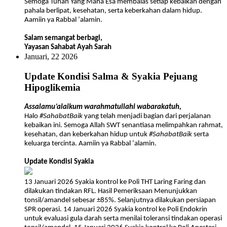
Semoga Tuhan Yang Maha Esa membalas setiap kebaikan dengan
pahala berlipat, kesehatan, serta keberkahan dalam hidup.
Aamiin ya Rabbal ‘alamin.
Salam semangat berbagi,
Yayasan Sahabat Ayah Sarah
Januari, 22 2026
Update Kondisi Salma & Syakia Pejuang
Hipoglikemia
Assalamu’alaikum warahmatullahi wabarakatuh,
Halo
#SahabatBaik
yang telah menjadi bagian dari perjalanan
kebaikan ini. Semoga Allah SWT senantiasa melimpahkan rahmat,
kesehatan, dan keberkahan hidup untuk
#SahabatBaik
serta
keluarga tercinta. Aamiin ya Rabbal ‘alamin.
Update Kondisi Syakia
13 Januari 2026 Syakia kontrol ke Poli THT Laring Faring dan
dilakukan tindakan RFL. Hasil Pemeriksaan Menunjukkan
tonsil/amandel sebesar ±85%. Selanjutnya dilakukan persiapan
SPR operasi. 14 Januari 2026 Syakia kontrol ke Poli Endokrin
untuk evaluasi gula darah serta menilai toleransi tindakan operasi