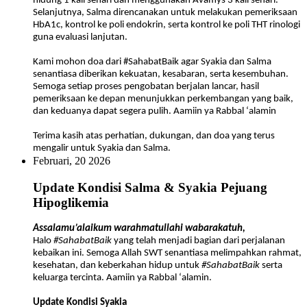
hidung 1 kali sehari dan menggunakan Avamys 3 kali sehari.
Selanjutnya, Salma direncanakan untuk melakukan pemeriksaan
HbA1c, kontrol ke poli endokrin, serta kontrol ke poli THT rinologi
guna evaluasi lanjutan.
Kami mohon doa dari #SahabatBaik agar Syakia dan Salma
senantiasa diberikan kekuatan, kesabaran, serta kesembuhan.
Semoga setiap proses pengobatan berjalan lancar, hasil
pemeriksaan ke depan menunjukkan perkembangan yang baik,
dan keduanya dapat segera pulih. Aamiin ya Rabbal ‘alamin
Terima kasih atas perhatian, dukungan, dan doa yang terus
mengalir untuk Syakia dan Salma.
Februari, 20 2026
Update Kondisi Salma & Syakia Pejuang
Hipoglikemia
Assalamu’alaikum warahmatullahi wabarakatuh,
Halo
#SahabatBaik
yang telah menjadi bagian dari perjalanan
kebaikan ini. Semoga Allah SWT senantiasa melimpahkan rahmat,
kesehatan, dan keberkahan hidup untuk
#SahabatBaik
serta
keluarga tercinta. Aamiin ya Rabbal ‘alamin.
Update Kondisi Syakia