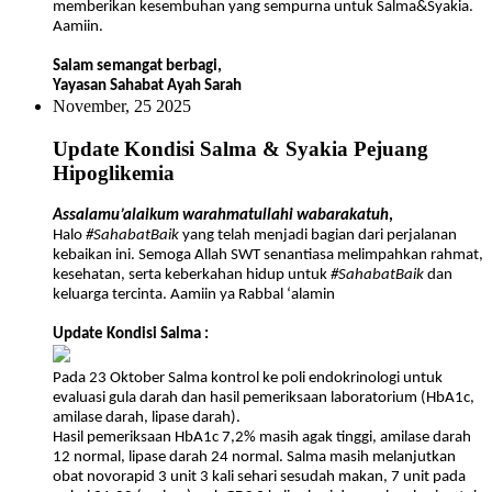
memberikan kesembuhan yang sempurna untuk Salma&Syakia.
Aamiin.
Salam semangat berbagi,
Yayasan Sahabat Ayah Sarah
November, 25 2025
Update Kondisi Salma & Syakia Pejuang
Hipoglikemia
Assalamu’alaikum warahmatullahi wabarakatuh
,
Halo
#SahabatBaik
yang telah menjadi bagian dari perjalanan
kebaikan ini. Semoga Allah SWT senantiasa melimpahkan rahmat,
kesehatan, serta keberkahan hidup untuk
#SahabatBaik
dan
keluarga tercinta. Aamiin ya Rabbal ‘alamin
Update Kondisi Salma :
Pada 23 Oktober Salma kontrol ke poli endokrinologi untuk
evaluasi gula darah dan hasil pemeriksaan laboratorium (HbA1c,
amilase darah, lipase darah).
Hasil pemeriksaan HbA1c 7,2% masih agak tinggi, amilase darah
12 normal, lipase darah 24 normal. Salma masih melanjutkan
obat novorapid 3 unit 3 kali sehari sesudah makan, 7 unit pada