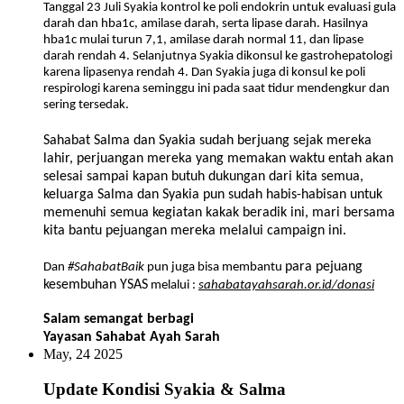
Tanggal 23 Juli Syakia kontrol ke poli endokrin untuk evaluasi gula
darah dan hba1c, amilase darah, serta lipase darah. Hasilnya
hba1c mulai turun 7,1, amilase darah normal 11, dan lipase
darah rendah 4. Selanjutnya Syakia dikonsul ke gastrohepatologi
karena lipasenya rendah 4. Dan Syakia juga di konsul ke poli
respirologi karena seminggu ini pada saat tidur mendengkur dan
sering tersedak.
Sahabat Salma dan Syakia sudah berjuang sejak mereka
lahir, perjuangan mereka yang memakan waktu entah akan
selesai sampai kapan butuh dukungan dari kita semua,
keluarga Salma dan Syakia pun sudah habis-habisan untuk
memenuhi semua kegiatan kakak beradik ini, mari bersama
kita bantu pejuangan mereka melalui campaign ini.
para pejuang
Dan
#SahabatBaik
pun juga bisa membantu
kesembuhan YSAS
melalui :
sahabatayahsarah.or.id/donasi
Salam semangat berbagi
Yayasan Sahabat Ayah Sarah
May, 24 2025
Update Kondisi Syakia & Salma