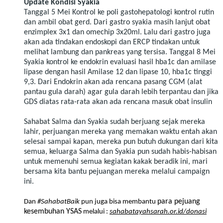
Update Kondisi Syakia
Tanggal 5 Mei Kontrol ke poli gastohepatologi kontrol rutin
dan ambil obat gerd. Dari gastro syakia masih lanjut obat
enzimplex 3x1 dan omechip 3x20ml. Lalu dari gastro juga
akan ada tindakan endoskopi dan ERCP tindakan untuk
melihat lambung dan pankreas yang tersisa. Tanggal 8 Mei
Syakia kontrol ke endokrin evaluasi hasil hba1c dan amilase
lipase dengan hasil Amilase 12 dan lipase 10, hba1c tinggi
9,3. Dari Endokrin akan ada rencana pasang CGM (alat
pantau gula darah) agar gula darah lebih terpantau dan jika
GDS diatas rata-rata akan ada rencana masuk obat insulin
Sahabat Salma dan Syakia sudah berjuang sejak mereka
lahir, perjuangan mereka yang memakan waktu entah akan
selesai sampai kapan, mereka pun butuh dukungan dari kita
semua, keluarga Salma dan Syakia pun sudah habis-habisan
untuk memenuhi semua kegiatan kakak beradik ini, mari
bersama kita bantu pejuangan mereka melalui campaign
ini.
para pejuang
Dan
#SahabatBaik
pun juga bisa membantu
kesembuhan YSAS
melalui :
sahabatayahsarah.or.id/donasi