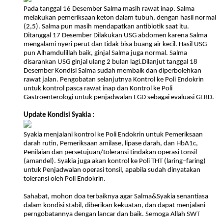
Pada tanggal 16 Desember Salma masih rawat inap. Salma
melakukan pemeriksaan keton dalam tubuh, dengan hasil normal
(2,5). Salma pun masih mendapatkan antibiotik saat itu.
Ditanggal 17 Desember Dilakukan USG abdomen karena Salma
mengalami nyeri perut dan tidak bisa buang air kecil. Hasil USG
pun Alhamdulillah baik, ginjal Salma juga normal. Salma
disarankan USG ginjal ulang 2 bulan lagi.Dilanjut tanggal 18
Desember Kondisi Salma sudah membaik dan diperbolehkan
rawat jalan. Pengobatan selanjutnya Kontrol ke Poli Endokrin
untuk kontrol pasca rawat inap dan Kontrol ke Poli
Gastroenterologi untuk penjadwalan EGD sebagai evaluasi GERD.
Update Kondisi Syakia :
Syakia menjalani kontrol ke Poli Endokrin untuk Pemeriksaan
darah rutin, Pemeriksaan amilase, lipase darah, dan HbA1c,
Penilaian dan persetujuan/toleransi tindakan operasi tonsil
(amandel). Syakia juga akan kontrol ke Poli THT (laring–faring)
untuk Penjadwalan operasi tonsil, apabila sudah dinyatakan
toleransi oleh Poli Endokrin.
Sahabat, mohon doa terbaiknya agar Salma&Syakia senantiasa
dalam kondisi stabil, diberikan kekuatan, dan dapat menjalani
perngobatannya dengan lancar dan baik. Semoga Allah SWT