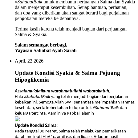
berbagai pemeriksaan. Hingga saat ini, Salma dan Syakia harus
#SahabatBaik
untuk membantu perjuangan Salma dan Syakia
disuntik sebanyak 3 kali dalam sehari dan setiap hari agar gula
dalam menjemput kesembuhan. Setiap bantuan, perhatian,
darahnya tetap stabil.
dan doa yang diberikan akan sangat berarti bagi perjalanan
pengobatan mereka ke depannya.
Mereka juga telah menjalani pemeriksaan yang menyatakan bahwa
penyakit mereka adalah kelainan genetic. Sehingga apabila Salma
Terima kasih karena telah menjadi bagian dari perjuangan
dan Syakia memiliki adik maka kemungkinan besar adiknya pun
Salma & Syakia.
akan menderita sakit yang sama dengan mereka yaitu hipoglikemia.
Salam semangat berbagi,
“sakit sekali menyaksikan mereka disuntik per 8 jam setiap
Yayasan Sahabat Ayah Sarah
harinya dan pemeriksaan-pemeriksaan yang lain. Mereka belum
April, 22 2026
tau apapun. Setiap saat rasanya saya hanya ingin meminta maaf
pada mereka. Neng dan adik maafin ibu ya, ibu hanya bisa
berdoa untuk kesembuhan kalian. Walau kalian terlahir tidak
Update Kondisi Syakia & Salma Pejuang
sesehat anak-anak lain, tapi ibu tidak pernah menyesal
Hipoglikemia
melahirkan kalian”
Assalamu’alaikum warahmatullahi wabarakatuh
,
Halo
#SahabatBaik
yang telah menjadi bagian dari perjalanan
kebaikan ini. Semoga Allah SWT senantiasa melimpahkan rahmat,
Selama pengobatan, mereka seringkali harus menjalani pemeriksaan
kesehatan, serta keberkahan hidup untuk
#SahabatBaik
dan
lab yang ternyata biayanya tidak ditanggung BPJS. Ayahnya hanya
keluarga tercinta. Aamiin ya Rabbal ‘alamin
bekerja serabutan dengan penghasilan yang tidak menentu, dalam
satu bulan saja penghasilannya tidak lebih dari 1,2 juta. Bagaimana
Update Kondisi Salma :
caranya ayah dan ibunya menebus obat yang harganya bisa lebih
Pada tanggal 30 Maret, Salma telah melakukan pemeriksaan
dari 2 juta sementara penghasilannya juga tidak menentu.
darah meliputi HbA1c, amilase, dan lipase. Adapun hasil