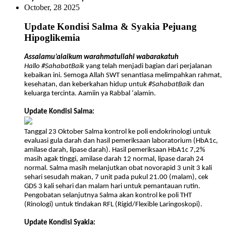
October, 28 2025
Update Kondisi Salma & Syakia Pejuang
Hipoglikemia
Assalamu’alaikum warahmatullahi wabarakatuh
Hallo #SahabatBaik
yang telah menjadi bagian dari perjalanan
kebaikan ini. Semoga Allah SWT senantiasa melimpahkan rahmat,
kesehatan, dan keberkahan hidup untuk
#SahabatBaik
dan
keluarga tercinta. Aamiin ya Rabbal ‘alamin.
Update Kondisi Salma:
Tanggal 23 Oktober Salma kontrol ke poli endokrinologi untuk
evaluasi gula darah dan hasil pemeriksaan laboratorium (HbA1c,
amilase darah, lipase darah). Hasil pemeriksaan HbA1c 7,2%
masih agak tinggi, amilase darah 12 normal, lipase darah 24
normal. Salma masih melanjutkan obat novorapid 3 unit 3 kali
sehari sesudah makan, 7 unit pada pukul 21.00 (malam), cek
GDS 3 kali sehari dan malam hari untuk pemantauan rutin.
Pengobatan selanjutnya Salma akan kontrol ke poli THT
(Rinologi) untuk tindakan RFL (Rigid/Flexible Laringoskopi).
Update Kondisi Syakia: